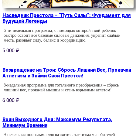
Наследник Престола – “Путь Силы”: Фундамент для
Будущей Легенды
6-ти недельная программа, с помощью которой твой ребенок
быстро освоит все базовые силовые движения, укрепит слабые
места, разовьёт силу, баланс и координацию.
5 000
₽
Возвращение на Трон: Сбрось Лишний Вес, Прокачай
Атлетизм и Займи Свой Престол!
8-недельная программа для тотального преображения – сбрось
лишний вес, прокачай мышцы и стань взрывным атлетом!
6 000
₽
Воин Выходного Дня: Максимум Результата,
Минимум Времени
9-недельная программа для развития атлетизма у любителей.