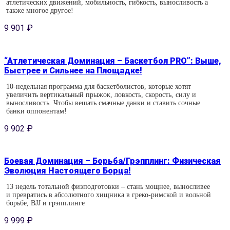
атлетических движений, мобильность, гибкость, выносливость а
также многое другое!
9 901
₽
“Атлетическая Доминация – Баскетбол PRO”: Выше,
Быстрее и Сильнее на Площадке!
10-недельная программа для баскетболистов, которые хотят
увеличить вертикальный прыжок, ловкость, скорость, силу и
выносливость. Чтобы вешать смачные данки и ставить сочные
банки оппонентам!
9 902
₽
Боевая Доминация – Борьба/Грэпплинг: Физическая
Эволюция Настоящего Борца!
13 недель тотальной физподготовки – стань мощнее, выносливее
и превратись в абсолютного хищника в греко-римской и вольной
борьбе, BJJ и грэпплинге
9 999
₽