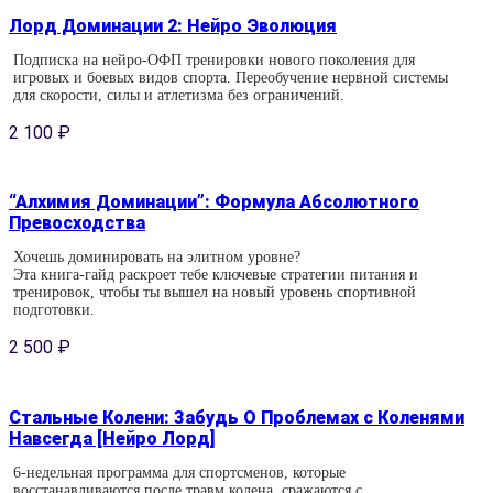
Лорд Доминации 2: Нейро Эволюция
Подписка на нейро-ОФП тренировки нового поколения для
игровых и боевых видов спорта. Переобучение нервной системы
для скорости, силы и атлетизма без ограничений.
2 100
₽
“Алхимия Доминации”: Формула Абсолютного
Превосходства
Хочешь доминировать на элитном уровне?
Эта книга-гайд раскроет тебе ключевые стратегии питания и
тренировок, чтобы ты вышел на новый уровень спортивной
подготовки.
2 500
₽
Стальные Колени: Забудь О Проблемах с Коленями
Навсегда [Нейро Лорд]
6-недельная программа для спортсменов, которые
восстанавливаются после травм колена, сражаются с