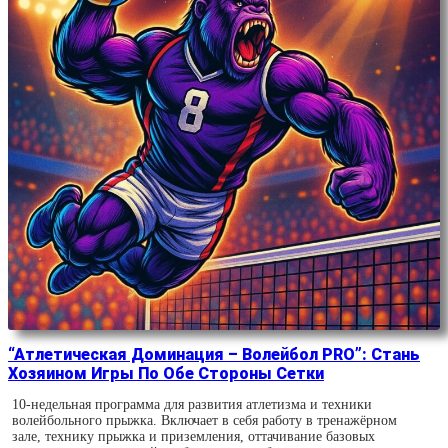
“Атлетическая Доминация – Волейбол PRO”: Стань
Хозяином Игры По Обе Стороны Сетки
10-недельная программа для развития атлетизма и техники
волейбольного прыжка. Включает в себя работу в тренажёрном
зале, технику прыжка и приземления, оттачивание базовых