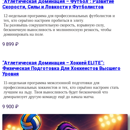
“Атлетическая Доминация – Футбол”: Развитие
Скорости, Силы и Ловкости у Футболистов
12-недельная программа для профессиональных футболистов и
тех, кто серьёзно настроен пробиться в элиту.
Ты разовьёшь сокрушительную скорость, взрывную силу,
бесконечную выносливость и молниеносную резкость, чтобы
доминировать на поле.
9 899
₽
“Атлетическая Доминация – Хоккей ELITE”:
Физическая Подготовка Для Хоккеистов Высшего
Уровня
11-недельная программа межсезонной подготовки для
профессиональных хоккеистов и тех, кто серьёзно настроен стать
лучшим на льду. Твоя выносливость будет бесконечной что
деморализует другую команду ещё до начала матча.
9 900
₽